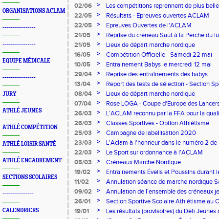
>
02/06
Les compétitions reprennent de plus belle
ORGANISATIONS ACLAM
>
22/05
Résultats - Epreuves ouvertes ACLAM
>
22/05
Epreuves Ouvertes de l'ACLAM
-----------------
>
21/05
Reprise du créneau Saut à la Perche du lu
>
-----------------
21/05
Lieux de départ marche nordique
>
16/05
Compétition Officielle - Samedi 22 mai
EQUIPE MÉDICALE
>
10/05
Entrainement Babys le mercredi 12 mai
>
29/04
Reprise des entraînements des babys
-----------------
>
13/04
Report des tests de sélection - Section Sp
Jean Moulin
>
08/04
Lieux de départ marche nordique
JURY
>
07/04
Rose LOGA - Coupe d'Europe des Lancer
ATHLÉ JEUNES
>
26/03
L’ACLAM reconnu par la FFA pour la qualit
>
26/03
Classes Sportives - Option Athlétisme
ATHLÉ COMPÉTITION
>
25/03
Campagne de labellisation 2020
>
23/03
L'Aclam à l'honneur dans le numéro 2 de M
ATHLÉ LOISIR SANTÉ
>
22/03
Le Sport sur ordonnance à l'ACLAM
ATHLÉ ENCADREMENT
>
05/03
Créneaux Marche Nordique
>
19/02
Entrainements Éveils et Poussins durant 
SECTIONS SCOLAIRES
>
11/02
Annulation séance de marche nordique 
>
09/02
Annulation de l’ensemble des créneaux j
----------------
renforcement
>
26/01
Section Sportive Scolaire Athlétisme au 
>
CALENDRIERS
19/01
Les résultats (provisoires) du Défi Jeunes