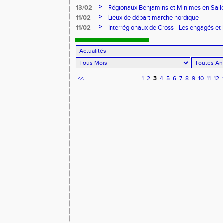
l’ACLAM
>
13/02
Régionaux Benjamins et Minimes en Salle 
>
11/02
Lieux de départ marche nordique
>
11/02
Interrégionaux de Cross - Les engagés et l
<<
1
2
3
4
5
6
7
8
9
10
11
12