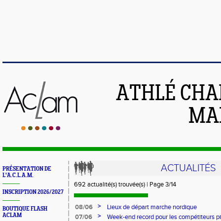
ATHLÉ CHA
MAI
ACTUALITÉS
PRÉSENTATION DE
L'A.C.L.A.M.
692 actualité(s) trouvée(s) | Page 3/14
INSCRIPTION 2026/2027
>
08/06
Lieux de départ marche nordique
BOUTIQUE FLASH
ACLAM
>
07/06
Week-end record pour les compétiteurs pi