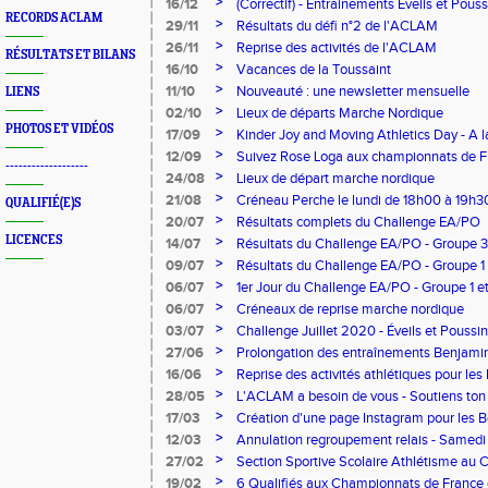
>
16/12
(Correctif) - Entrainements Éveils et Pous
RECORDS ACLAM
>
29/11
Résultats du défi n°2 de l'ACLAM
>
26/11
Reprise des activités de l'ACLAM
RÉSULTATS ET BILANS
>
16/10
Vacances de la Toussaint
>
11/10
Nouveauté : une newsletter mensuelle
LIENS
>
02/10
Lieux de départs Marche Nordique
PHOTOS ET VIDÉOS
>
17/09
Kinder Joy and Moving Athletics Day - A 
l'athlétisme avec l'ACLAM
>
12/09
Suivez Rose Loga aux championnats de Fr
-------------------
>
24/08
Lieux de départ marche nordique
>
21/08
Créneau Perche le lundi de 18h00 à 19h3
QUALIFIÉ(E)S
>
20/07
Résultats complets du Challenge EA/PO
LICENCES
>
14/07
Résultats du Challenge EA/PO - Groupe 3
>
09/07
Résultats du Challenge EA/PO - Groupe 1
>
06/07
1er Jour du Challenge EA/PO - Groupe 1 e
>
06/07
Créneaux de reprise marche nordique
>
03/07
Challenge Juillet 2020 - Éveils et Poussi
>
27/06
Prolongation des entraînements Benjam
>
16/06
Reprise des activités athlétiques pour les
>
28/05
L'ACLAM a besoin de vous - Soutiens ton
>
17/03
Création d'une page Instagram pour les 
>
12/03
Annulation regroupement relais - Samedi
>
27/02
Section Sportive Scolaire Athlétisme au 
Dossier d'inscription
>
19/02
6 Qualifiés aux Championnats de France 