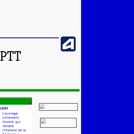
SPTT
naire
L'ouvrage
richement
illustré, qui
retrace
l’Histoire de la