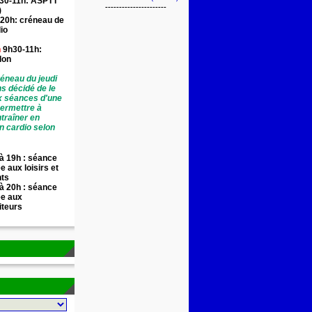
30-11h: ASPTT
----------------------
)
20h: créneau de
io
n
9h30-11h:
llon
éneau du jeudi
ns décidé de le
x séances d'une
permettre à
traîner en
n cardio selon
à 19h : séance
e aux loisirs et
nts
à 20h : séance
ée aux
iteurs