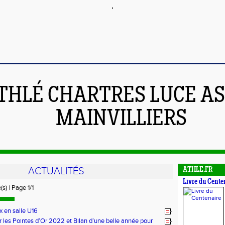
THLÉ CHARTRES LUCE A
MAINVILLIERS
ACTUALITÉS
ATHLE.FR
Livre du Cente
(s) | Page 1/1
 en salle U16
r les Pointes d’Or 2022 et Bilan d’une belle année pour