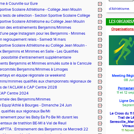
amins et minimes
sme à Courville sur Eure
d'Athlétisme.
portive Scolaire Athlétisme - Collège Jean Moulin
s tests de sélection - Section Sportive Scolaire Collège
lin
portive Scolaire Athlétisme au Collège Jean Moulin
LES ORGANIS
tion des entraînements Benjamins/Minimes
Organisations
d'une page Instagram pour les Benjamins - Minimes
n regroupement relais - Samedi 14 mars
portive Scolaire Athlétisme au Collège Jean Moulin -
inscription
 Benjamins et Minimes en Salle - Les Qualifiés
 possibilité d'entrainement supplémentaire
ents Benjamins et Minimes annulés suite à la Canicule
 de Chartres)
tercomités Benjamins/Minimes à Limoges
Pertays en équipe régionale ce weekend
Meeting Régi
08 Jui
ins/minimes qualifiés aux championnats régionaux de
tes de l'ACLAM à CAP Centre 2028
Pentastars
11 et 12 s
CAP Centre 2024
vernale des Benjamins/Minimes
Ligne Dr
 Equip'Athlé à Bourges - Dimanche 24 Juin
Septem
s qualifiés aux régionaux Be/Mi
Le Cross du 1
rainement pour les Baby Ea Po Be Mi durant les
Trail de L
Seresville_Ma
ntaux de triathlon BE-MI à Val de Reuil
Vitraux
LMPTTA : Entrainement des Benjamins ce Mercredi 22
11 Nov