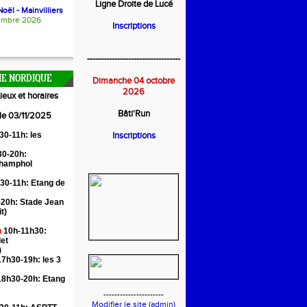
Ligne Droite de Lucé
oël - Mainvilliers
embre 2026
Inscriptions
----------------------------------
E NORDIQUE
Dimanche 04 octobre
2026
ieux et horaires
Bâti'Run
 le 03/11/2025
30-11h: les
Inscriptions
0-20h:
Champhol
30-11h: Etang de
20h: Stade Jean
it)
n
10h-11h30:
let
)
7h30-19h: les 3
18h30-20h: Etang
----------------------
Modifier le site (admin)