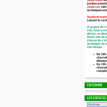
Jeudi matin
9h
(renforcement
Jeudi soir
18h-
technique/card
Vendredi mati
Luisant le
cari
À propos du cr
soir, nous avo
diviser en deu
heure afin de 
chacun de s'en
technique ou e
son niveau.
De 18h 
réservé
débuta
De 19h 
réserv
compét
FACEBOOK
LES ESPACES