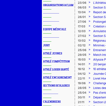
nos benj
>
23/06
L'Athléti
ORGANISATIONS ACLAM
>
06/03
Section S
>
13/04
Report de
-----------------
Jean Mou
>
26/01
Section S
>
-----------------
27/06
Prolonga
>
17/03
Création 
EQUIPE MÉDICALE
>
12/03
Annulatio
>
27/02
Section S
-----------------
Dossier d'
>
13/02
Régionaux
>
02/12
Minimes -
JURY
>
25/06
Entrainem
ATHLÉ JEUNES
(et EA/PO
>
29/05
Match In
>
15/03
Allyssia 
ATHLÉ COMPÉTITION
>
14/01
20 benjam
triathlon
>
18/12
10 athlè
ATHLÉ LOISIR SANTÉ
>
04/12
Journée 
ATHLÉ ENCADREMENT
>
22/11
Livret Hi
>
19/06
Challenge
SECTIONS SCOLAIRES
>
28/05
Listes de
>
25/04
Pas d'ent
----------------
vacances
>
30/11
Départeme
>
CALENDRIERS
21/11
Section 