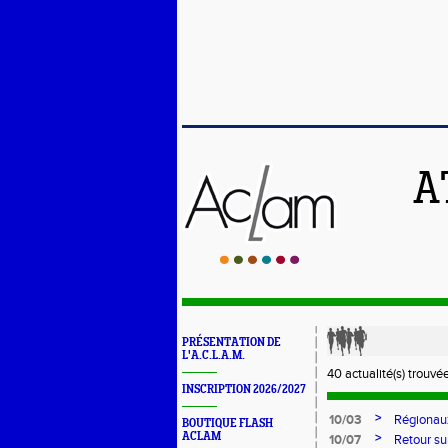
A
PRÉSENTATION DE
L'A.C.L.A.M.
40 actualité(s) trouvée
INSCRIPTION 2026/2027
>
10/03
Régionaux
BOUTIQUE FLASH
ACLAM
>
10/07
Retour su