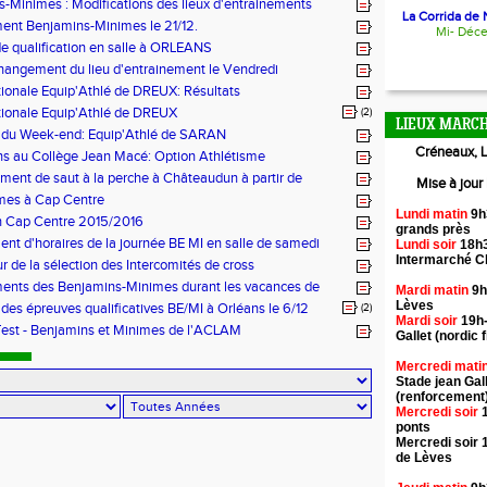
e
-Minimes : Modifications des lieux d'entrainements
La Corrida de N
ent Benjamins-Minimes le 21/12.
Mi- Déc
e qualification en salle à ORLEANS
hangement du lieu d'entrainement le Vendredi
tionale Equip'Athlé de DREUX: Résultats
tionale Equip'Athlé de DREUX
(2)
LIEUX MARCH
s du Week-end: Equip'Athlé de SARAN
Créneaux, L
ons au Collège Jean Macé: Option Athlétisme
ent de saut à la perche à Châteaudun à partir de
Mise à jour
es)
mes à Cap Centre
Lundi matin
9h
n Cap Centre 2015/2016
grands près
t d'horaires de la journée BE MI en salle de samedi
Lundi soir
18h3
Intermarché 
ur de la sélection des Intercomités de cross
ents des Benjamins-Minimes durant les vacances de
Mardi matin
9h
Lèves
 des épreuves qualificatives BE/MI à Orléans le 6/12
(2)
Mardi soir
19h-
est - Benjamins et Minimes de l'ACLAM
Gallet (nordic f
Mercredi mati
Stade jean Gal
(renforcement
Mercredi soir
1
ponts
Mercredi soir 
de Lèves