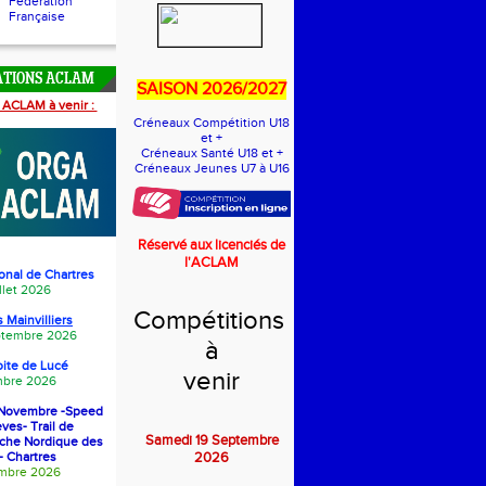
Fédération
Française
ATIONS ACLAM
SAISON 2026/2027
 ACLAM à venir :
Créneaux Compétition U18
et +
Créneaux Santé U18 et +
Créneaux Jeunes U7 à U16
Réservé aux licenciés de
l'ACLAM
onal de Chartres
llet 2026
Compétitions
 Mainvilliers
eptembre 2026
à
oite de Luc
é
venir
bre 2026
1 Novembre -Speed
èves- Trail de
Samedi 19 Septembre
rche Nordique des
- Chartres
2026
embre 2026