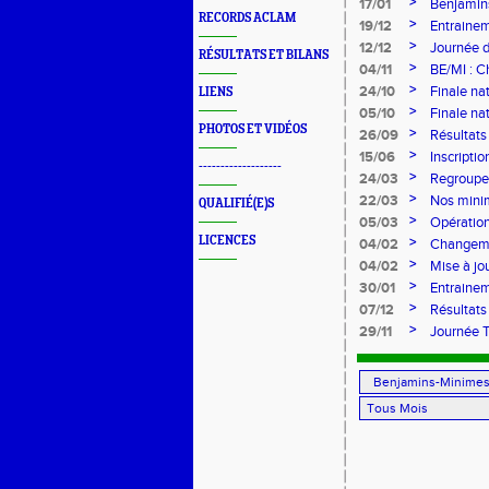
novembr
>
17/01
Benjamins
RECORDS ACLAM
>
19/12
Entrainem
>
12/12
Journée d
RÉSULTATS ET BILANS
>
04/11
BE/MI : C
>
24/10
Finale na
LIENS
>
05/10
Finale na
PHOTOS ET VIDÉOS
>
26/09
Résultat
>
15/06
Inscripti
-------------------
>
24/03
Regroupem
benjamin(
>
22/03
Nos mini
QUALIFIÉ(E)S
>
05/03
Opératio
LICENCES
>
04/02
Changemen
>
04/02
Mise à jo
>
30/01
Entrainem
Février
>
07/12
Résultats
>
29/11
Journée T