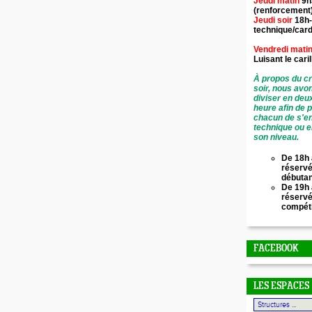
Jeudi matin
9h
(renforcement
Jeudi soir
18h-
technique/card
Vendredi mati
Luisant le
cari
À propos du cr
soir, nous avo
diviser en deu
heure afin de 
chacun de s'en
technique ou e
son niveau.
De 18h 
réservé
débuta
De 19h 
réserv
compét
FACEBOOK
LES ESPACES