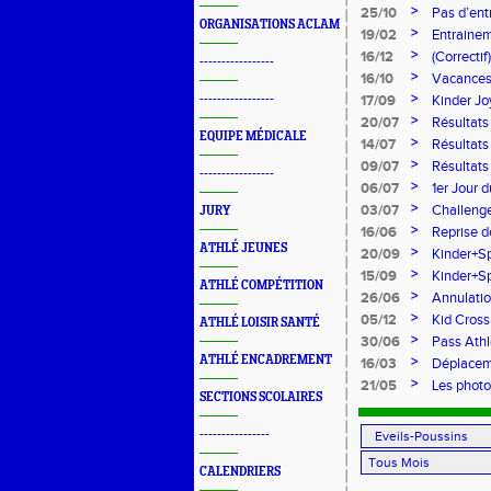
>
25/10
Pas d’ent
ORGANISATIONS ACLAM
les vacan
>
19/02
Entrainem
>
16/12
(Correcti
-----------------
>
16/10
Vacances 
>
-----------------
17/09
Kinder Jo
l'athléti
>
20/07
Résultat
EQUIPE MÉDICALE
>
14/07
Résultats
>
09/07
Résultats
-----------------
>
06/07
1er Jour 
>
03/07
Challenge
JURY
>
16/06
Reprise de
ATHLÉ JEUNES
>
20/09
Kinder+Sp
>
15/09
Kinder+Sp
ATHLÉ COMPÉTITION
>
26/06
Annulatio
>
05/12
Kid Cros
ATHLÉ LOISIR SANTÉ
>
30/06
Pass Athl
ATHLÉ ENCADREMENT
>
16/03
Déplacem
>
21/05
Les photo
SECTIONS SCOLAIRES
----------------
CALENDRIERS