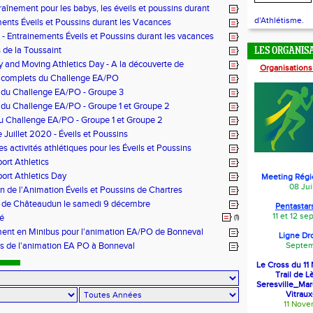
raînement pour les babys, les éveils et poussins durant
ces
d'Athlétisme.
ents Éveils et Poussins durant les Vacances
f) - Entrainements Éveils et Poussins durant les vacances
de la Toussaint
LES ORGANIS
y and Moving Athletics Day - A la découverte de
Organisations
sme avec l'ACLAM
s complets du Challenge EA/PO
 du Challenge EA/PO - Groupe 3
 du Challenge EA/PO - Groupe 1 et Groupe 2
du Challenge EA/PO - Groupe 1 et Groupe 2
 Juillet 2020 - Éveils et Poussins
s activités athlétiques pour les Éveils et Poussins
ort Athletics
ort Athletics Day
Meeting Régi
08 Jui
n de l'Animation Éveils et Poussins de Chartres
s de Châteaudun le samedi 9 décembre
Pentastars
11 et 12 s
é
(1)
ent en Minibus pour l'animation EA/PO de Bonneval
Ligne Dr
s de l'animation EA PO à Bonneval
Septem
Le Cross du 1
Trail de L
Seresville_Ma
Vitraux
11 Nov