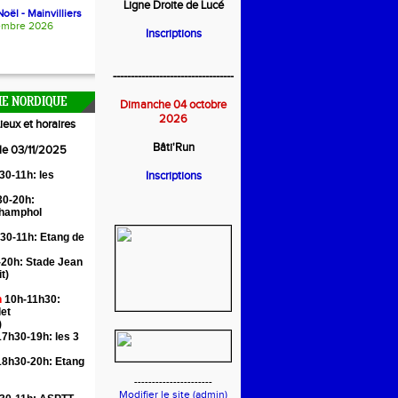
Ligne Droite de Lucé
oël - Mainvilliers
embre 2026
Inscriptions
----------------------------------
E NORDIQUE
Dimanche 04 octobre
2026
ieux et horaires
Bâti'Run
 le 03/11/2025
30-11h: les
Inscriptions
0-20h:
Champhol
30-11h: Etang de
20h: Stade Jean
it)
n
10h-11h30:
let
)
7h30-19h: les 3
18h30-20h: Etang
----------------------
Modifier le site (admin)