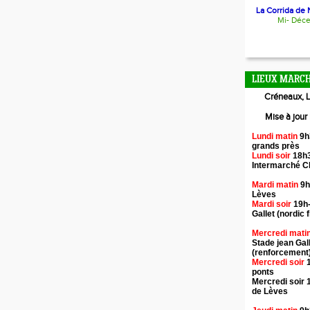
La Corrida de N
Mi- Déc
LIEUX MARCH
Créneaux, L
Mise à jour
Lundi matin
9h
grands près
Lundi soir
18h3
Intermarché 
Mardi matin
9h
Lèves
Mardi soir
19h-
Gallet (nordic f
Mercredi mati
Stade jean Gal
(renforcement
Mercredi soir
1
ponts
Mercredi soir 
de Lèves