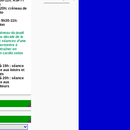
30-11h: ASPTT
----------------------
)
20h: créneau de
io
n
9h30-11h:
llon
éneau du jeudi
ns décidé de le
x séances d'une
permettre à
traîner en
n cardio selon
à 19h : séance
e aux loisirs et
nts
à 20h : séance
ée aux
iteurs