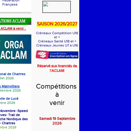
Fédération
Française
ATIONS ACLAM
SAISON 2026/2027
 ACLAM à venir :
Créneaux Compétition U18
et +
Créneaux Santé U18 et +
Créneaux Jeunes U7 à U16
Réservé aux licenciés de
l'ACLAM
onal de Chartres
llet 2026
Compétitions
 Mainvilliers
eptembre 2026
à
oite de Luc
é
venir
bre 2026
1 Novembre -Speed
èves- Trail de
Samedi 19 Septembre
rche Nordique des
- Chartres
2026
embre 2026