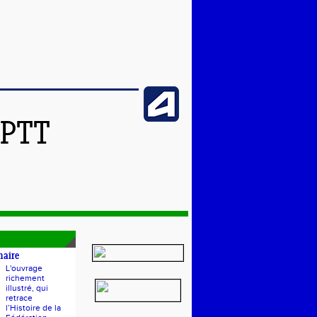
SPTT
naire
L'ouvrage
richement
illustré, qui
retrace
l’Histoire de la