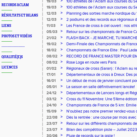
>
19/03
100 athlètes de l’Aclam aux courses du 
RECORDS ACLAM
!
>
19/03
100 athlètes de l’Aclam aux courses du 
!
>
12/03
Planning des sorties marche nordique du 1
RÉSULTATS ET BILANS
>
12/03
2 podiums et des records aux régionaux d
>
11/03
Les France de cross à ciel ouvert : nos a
LIENS
>
05/03
Retour sur les championnats de France C
PHOTOS ET VIDÉOS
>
21/02
FLASH BACK - JE MARCHE, TU MARC
A BREUILLET (91)
>
19/02
Demi-Finale des Championnats de France
-------------------
des dames !
>
18/02
Championnats de France Elite : Paul Lad
>
08/02
RECORD DE FRANCE MASTER POUR EMIL
QUALIFIÉ(E)S
>
08/02
Rose Loga en route vers Paris
LICENCES
>
01/02
Régionaux de cross (Saran) : l’Aclam au r
dont 2 titres !
>
17/01
Départementaux de cross à Dreux: Des po
>
16/01
Un début de mois de janvier concluant pou
>
05/01
La saison en salle définitivement lancée!
>
24/12
Départementaux de Lancers longs et Rég
combinées : les cadettes en grande forme e
>
03/12
Cross du 11 Novembre: Une 51ème édition 
>
24/10
Championnats de France de 5 km: Emilie 
>
15/09
N'oubliez pas notre premier rendez-vous de
de Lucé
>
22/08
Dès la rentrée : une course par mois ave
>
23/07
Retour sur les différents championnats de
>
23/07
Bilan des compétition piste – Juillet 202
France)
>
30/06
Pluie de records sur la piste !