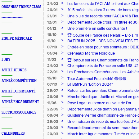
>
24/02
Les lanceurs de l’ACLAM brillent aux Ch
ORGANISATIONS ACLAM
Lancers Longs à Nice
>
26/01
🏅 5 médaillés, dont 3 titres : de bons r
l’Aclam !
>
21/01
Une pluie de records pour l’ACLAM à Fleu
-----------------
>
12/01
Départementaux de cross : 14 titres et 3
>
-----------------
01/12
Une première en salle concluante !
>
16/10
🏆 Coupe de France des Relais – Blois, 1
EQUIPE MÉDICALE
>
11/10
BATI’RUN 2025 : DES NOUVEAUTES E
>
07/10
Entrée en piste pour nos sprinteurs : 
-----------------
!
>
01/04
Créneaux Marche Nordique
>
11/03
JURY
🏆 Retour sur les Championnats de Franc
>
24/02
Championnats de France en salle U18 U20
Challans ! 🇫🇷
ATHLÉ JEUNES
CHEVALIER
>
22/01
Les Prochaines Compétitions : Les Athlèt
>
15/10
Tour Automnal Equip’athlé 🔵🟡🟢
ATHLÉ COMPÉTITION
>
07/10
La Bâti'Run "Edition 2024"
>
29/07
Retour sur les premiers Championnats de
ATHLÉ LOISIR SANTÉ
>
26/06
Marche Nordique : Joëlle et Michel en gr
ATHLÉ ENCADREMENT
>
11/06
Rose Loga : du bronze qui vaut de l'or
>
22/05
Départementaux de triathlon Benjamins/
SECTIONS SCOLAIRES
performances encourageantes !
>
08/04
Guislaine Verrier championne de France de
>
29/03
Une moisson de records aux foulées d’Aub
----------------
>
29/03
Record départemental du semi-marathon 
>
CALENDRIERS
20/03
Match Inter-ligue minimes: Timéo et Inell