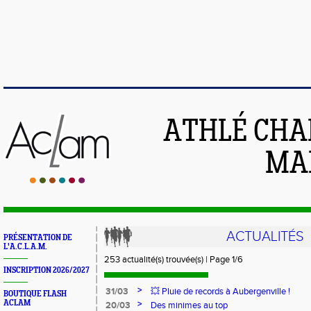
ATHLÉ CHA
MAI
ACTUALITÉS
PRÉSENTATION DE
L'A.C.L.A.M.
253 actualité(s) trouvée(s) | Page 1/6
INSCRIPTION 2026/2027
>
31/03
💥 Pluie de records à Aubergenville !
BOUTIQUE FLASH
ACLAM
>
20/03
Des minimes au top