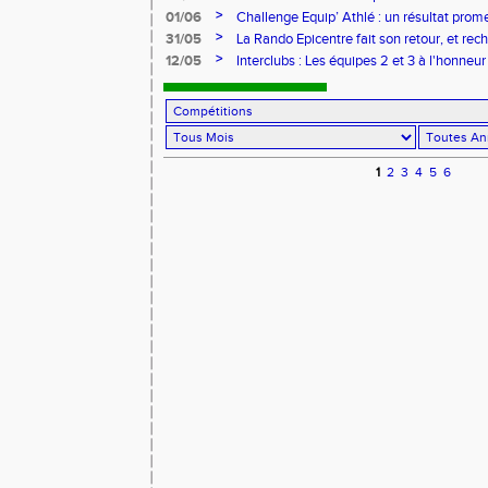
>
01/06
Challenge Equip’ Athlé : un résultat pro
>
31/05
La Rando Epicentre fait son retour, et rec
>
12/05
Interclubs : Les équipes 2 et 3 à l'honneur
1
2
3
4
5
6