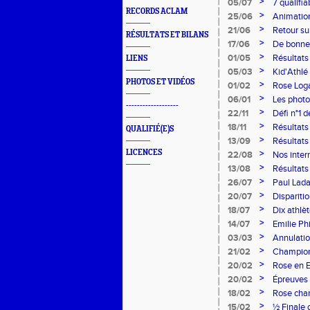
>
05/07
7 qualifi
RECORDS ACLAM
U20
>
25/06
Animatio
>
21/06
Retour su
RÉSULTATS ET BILANS
>
17/06
De bonnes
>
01/05
Résultats
LIENS
>
05/03
Kid'Athlé 
PHOTOS ET VIDÉOS
>
01/02
Rose Log
>
06/01
Les photo
-------------------
>
22/11
Défi n°1 
>
18/11
Résultats
QUALIFIÉ(E)S
Loire d'A
>
13/09
Résultats
marques d
LICENCES
>
22/08
Nos inter
>
13/08
Résultats
puissance
>
26/07
Paul Lada 
>
20/07
Dispariti
>
18/07
Dix athlè
>
14/07
Emilie Ph
la compéti
>
03/03
Annulati
France d
>
21/02
Championn
Chartres
l'ACLAM
>
20/02
Rose en E
Lancers !
>
20/02
Épreuves 
diversifie
>
18/02
Rose cham
Champion
>
15/02
½ Finale 