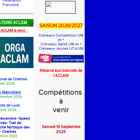
Fédération
Française
ATIONS ACLAM
SAISON 2026/2027
 ACLAM à venir :
Créneaux Compétition U18
et +
Créneaux Santé U18 et +
Créneaux Jeunes U7 à U16
Réservé aux licenciés de
l'ACLAM
onal de Chartres
llet 2026
Compétitions
 Mainvilliers
eptembre 2026
à
oite de Luc
é
venir
bre 2026
1 Novembre -Speed
èves- Trail de
Samedi 19 Septembre
rche Nordique des
- Chartres
2026
embre 2026