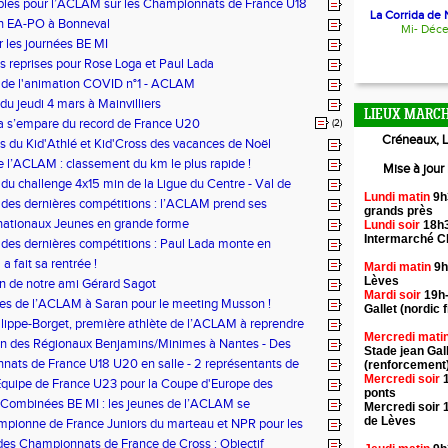
ables pour l’ACLAM sur les Championnats de France U18
La Corrida de N
n EA-PO à Bonneval
Mi- Déc
r les journées BE MI
 reprises pour Rose Loga et Paul Lada
 de l'animation COVID n°1 - ACLAM
du jeudi 4 mars à Mainvilliers
LIEUX MARCH
a s’empare du record de France U20
(2)
Créneaux, L
s du Kid'Athlé et Kid'Cross des vacances de Noël
de l’ACLAM : classement du km le plus rapide !
Mise à jour
 du challenge 4x15 min de la Ligue du Centre - Val de
Lundi matin
9h
thlétisme
 des dernières compétitions : l’ACLAM prend ses
grands près
ans les régions frontalières.
nationaux Jeunes en grande forme
Lundi soir
18h3
Intermarché 
 des dernières compétitions : Paul Lada monte en
 !
a fait sa rentrée !
Mardi matin
9h
Lèves
on de notre ami Gérard Sagot
Mardi soir
19h-
tes de l’ACLAM à Saran pour le meeting Musson !
Gallet (nordic f
ilippe-Borget, première athlète de l’ACLAM à reprendre
Mercredi mati
tion !
on des Régionaux Benjamins/Minimes à Nantes - Des
Stade jean Gal
e Cross à Montauban-Du Semi Marathon 10km et 5km à
ats de France U18 U20 en salle - 2 représentants de
(renforcement
Mercredi soir
1
quipe de France U23 pour la Coupe d'Europe des
ponts
Combinées BE MI : les jeunes de l’ACLAM se
Mercredi soir 
nt
de Lèves
pionne de France Juniors du marteau et NPR pour les
nats du monde U20 !
des Championnats de France de Cross : Objectif