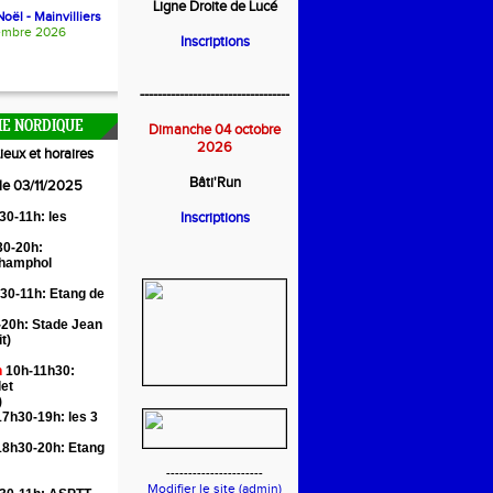
Ligne Droite de Lucé
oël - Mainvilliers
embre 2026
Inscriptions
----------------------------------
E NORDIQUE
Dimanche 04 octobre
2026
ieux et horaires
Bâti'Run
 le 03/11/2025
30-11h: les
Inscriptions
0-20h:
Champhol
30-11h: Etang de
20h: Stade Jean
it)
n
10h-11h30:
let
)
7h30-19h: les 3
18h30-20h: Etang
----------------------
Modifier le site (admin)