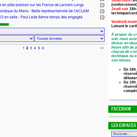
Jeudi matin
9h
n !
 en pôle position sur les France de Lancers Longs
(renforcement
Jeudi soir
18h-
rdique du Mans - Belle représentativité de l'ACLAM
technique/card
3 en salle - Paul Lada 6ème temps des engagés
Vendredi mati
Luisant le
cari
À propos du cr
soir, nous avo
diviser en deu
heure afin de 
1
2
3
4
5
6
>>
chacun de s'en
technique ou e
son niveau.
De 18h 
réservé
débuta
De 19h 
réserv
compét
FACEBOOK
LES ESPACES