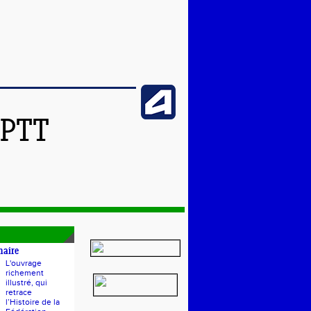
SPTT
naire
L'ouvrage
richement
illustré, qui
retrace
l’Histoire de la