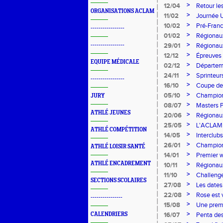
l'ACLAM
>
12/04
Retour le
ORGANISATIONS ACLAM
>
11/02
Journée U1
régionau
>
10/02
Pré-Franc
-----------------
>
01/02
Régionaux
Carhaix !
>
-----------------
29/01
Régionaux
>
12/12
Épreuves 
EQUIPE MÉDICALE
>
02/12
Départeme
Reuil
>
24/11
Sprinteur
-----------------
d’hiver à 
>
16/10
Coupe de 
>
05/10
Championn
JURY
Germond e
>
08/07
Masters P
ATHLÉ JEUNES
>
20/06
Régionaux
>
25/05
L'ACLAM a
ATHLÉ COMPÉTITION
>
14/05
Interclub
>
26/01
Championn
ATHLÉ LOISIR SANTÉ
>
14/01
Premier w
ATHLÉ ENCADREMENT
>
10/11
Régionaux
>
11/10
Challenge
SECTIONS SCOLAIRES
nationale
>
27/08
Les dates
>
22/08
Rose est 
----------------
>
15/08
Une premi
>
CALENDRIERS
16/07
Penta des