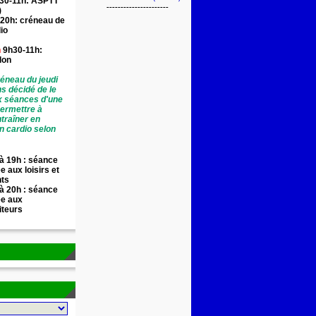
30-11h: ASPTT
----------------------
)
20h: créneau de
io
n
9h30-11h:
llon
éneau du jeudi
ns décidé de le
x séances d'une
permettre à
traîner en
n cardio selon
à 19h : séance
e aux loisirs et
nts
à 20h : séance
ée aux
iteurs