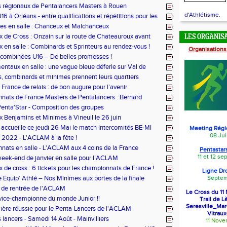
s régionaux de Pentalancers Masters à Rouen
d'Athlétisme.
6 à Orléans - entre qualifications et répétitions pour les
x
es en salle : Chanceux et Malchanceux
 de Cross : Onzain sur la route de Chateauroux avant
LES ORGANIS
 en salle : Combinards et Sprinteurs au rendez-vous !
Organisations
combinées U16 – De belles promesses !
ntaux en salle : une vague bleue déferle sur Val de
s, combinards et minimes prennent leurs quartiers
Val de Reuil
France de relais : de bon augure pour l’avenir
ats de France Masters de Pentalancers : Bernard
n argent !
enta'Star - Composition des groupes
 Benjamins et Minimes à Vineuil le 26 juin
ccueille ce jeudi 26 Mai le match Intercomités BE-MI
Meeting Régi
08 Jui
s 2022 - L'ACLAM à la fête !
ats en salle - L'ACLAM aux 4 coins de la France
Pentastars
11 et 12 s
eek-end de janvier en salle pour l’ACLAM
 de cross : 6 tickets pour les championnats de France !
Ligne Dr
 Equip’ Athlé – Nos Minimes aux portes de la finale
Septem
 de rentrée de l'ACLAM
Le Cross du 1
vice-championne du monde Junior !!
Trail de L
Seresville_Ma
ère réussie pour le Penta-Lancers de l'ACLAM
Vitraux
 lancers - Samedi 14 Août - Mainvilliers
11 Nov