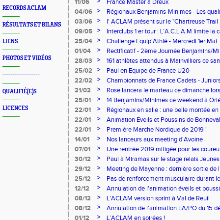
>
11/06
France Master à Dreux
RECORDS ACLAM
>
04/06
Régionaux Benjamins-Minimes - Les quali
>
03/06
l' ACLAM présent sur le "Chartreuse Trail F
RÉSULTATS ET BILANS
>
09/05
Interclubs 1 er tour : L’A.C.L.A.M limite la 
>
25/04
Challenge Equip'Athlé - Mercredi 1er Mai
LIENS
>
01/04
Rectificatif - 2ème Journée Benjamins/M
PHOTOS ET VIDÉOS
>
28/03
161 athlètes attendus à Mainvilliers ce sa
>
25/02
Paul en Equipe de France U20
-------------------
>
22/02
Championnats de France Cadets - Junior
>
21/02
Rose lancera le marteau ce dimanche lor
QUALIFIÉ(E)S
France de Lancers Longs
>
25/01
14 Benjamins/Minimes ce weekend à Orlé
de Triathlon
LICENCES
>
22/01
Régionaux en salle : une belle montée en
personnels et meilleures performances de 
>
22/01
Animation Eveils et Poussins de Bonneva
>
22/01
Première Marche Nordique de 2019 !
>
14/01
Nos lanceurs aux meeting d'Avoine
>
07/01
Une rentrée 2019 mitigée pour les coureur
>
30/12
Paul à Miramas sur le stage relais Jeune
>
29/12
Meeting de Mayenne : dernière sortie de 
sprinteurs
>
25/12
Pas de renforcement musculaire durant l
>
12/12
Annulation de l'animation éveils et pous
>
08/12
L’ACLAM version sprint à Val de Reuil
>
08/12
Annulation de l'animation EA/PO du 15 
>
01/12
L’ACLAM en soirées !