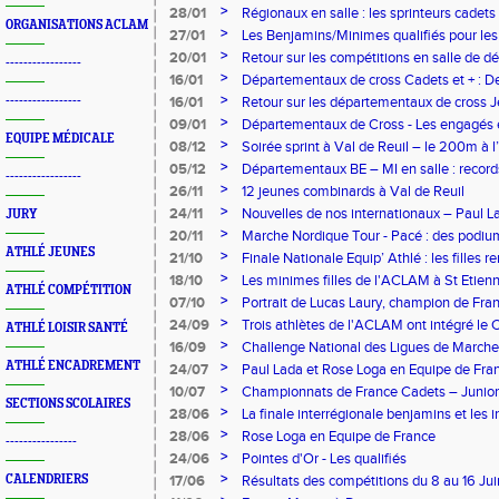
>
28/01
Régionaux en salle : les sprinteurs cadets
ORGANISATIONS ACLAM
>
27/01
Les Benjamins/Minimes qualifiés pour les
championnats
>
20/01
Retour sur les compétitions en salle de d
-----------------
>
16/01
Départementaux de cross Cadets et + : De
>
-----------------
16/01
Retour sur les départementaux de cross
montre une belle densité !
>
09/01
Départementaux de Cross - Les engagés e
EQUIPE MÉDICALE
informations
>
08/12
Soirée sprint à Val de Reuil – le 200m à l
>
05/12
Départementaux BE – MI en salle : record
-----------------
!
>
26/11
12 jeunes combinards à Val de Reuil
>
24/11
Nouvelles de nos internationaux – Paul 
JURY
Poitiers
>
20/11
Marche Nordique Tour - Pacé : des podiu
ATHLÉ JEUNES
>
21/10
Finale Nationale Equip’ Athlé : les filles 
bilan national !
>
18/10
Les minimes filles de l'ACLAM à St Etien
ATHLÉ COMPÉTITION
>
07/10
Portrait de Lucas Laury, champion de Fr
Nordique
>
24/09
Trois athlètes de l'ACLAM ont intégré le 
ATHLÉ LOISIR SANTÉ
d'Entrainement
>
16/09
Challenge National des Ligues de Marche
ATHLÉ ENCADREMENT
>
24/07
Paul Lada et Rose Loga en Equipe de Fra
>
10/07
Championnats de France Cadets – Juniors 
SECTIONS SCOLAIRES
déceptions
>
28/06
La finale interrégionale benjamins et les
de Mayenne sont annulés
>
28/06
Rose Loga en Equipe de France
----------------
>
24/06
Pointes d'Or - Les qualifiés
>
CALENDRIERS
17/06
Résultats des compétitions du 8 au 16 Jui