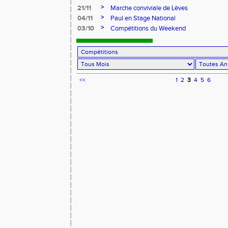
>
21/11
Marche conviviale de Lèves
>
04/11
Paul en Stage National
>
03/10
Compétitions du Weekend
<<
1
2
3
4
5
6