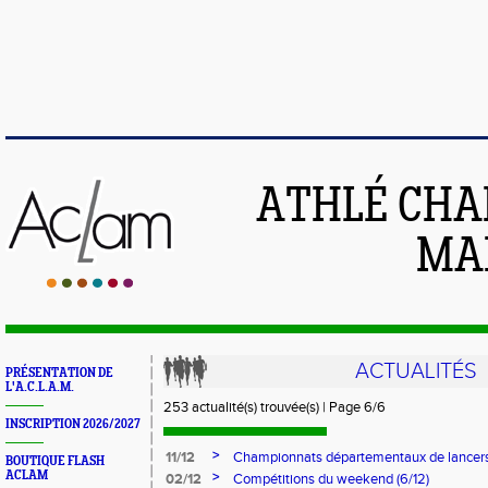
ATHLÉ CHA
MAI
ACTUALITÉS
PRÉSENTATION DE
L'A.C.L.A.M.
253 actualité(s) trouvée(s) | Page 6/6
INSCRIPTION 2026/2027
>
11/12
Championnats départementaux de lancers
BOUTIQUE FLASH
Mainvilliers
ACLAM
>
02/12
Compétitions du weekend (6/12)